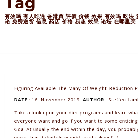
Tag
有效嗎 有人吃過 香港買 評價 价钱 效果 有效吗 吃法 
论 免费送货 信息 药店 价格 易趣 效果 论坛 在哪里买
Figuring Available The Many Of Weight-Reduction Pl
DATE
: 16. November 2019
AUTHOR
:
Steffen Lam
Take a look upon your diet programs and learn what
everyone want and go if you want to some enticing 
Goa. At usually the end within the day, you probab
more than definitely weight grief taking […]